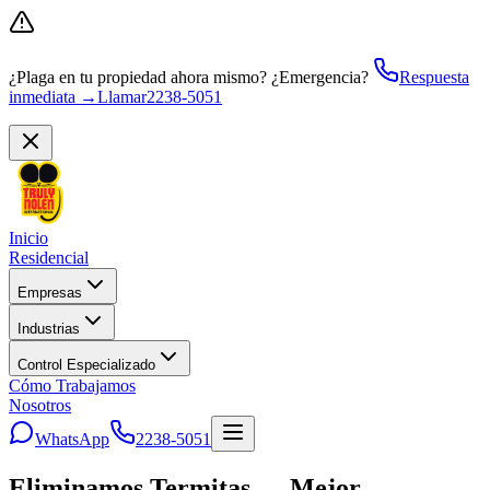
¿Plaga en tu propiedad ahora mismo?
¿Emergencia?
Respuesta
inmediata →
Llamar
2238-5051
Inicio
Residencial
Empresas
Industrias
Control Especializado
Cómo Trabajamos
Nosotros
WhatsApp
2238-5051
Eliminamos Termitas — Mejor